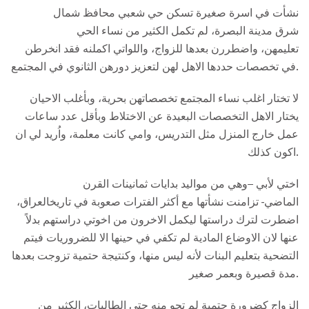
نشأت في اسرة صغيرة تسكن حي شعبي محافظ شمال
شرق مدينة البصرة، لم تكمل الكثير من نساء الحي
تعليمهن، واضطررن بعدها للزواج، واللواتي اكملنه فقد انخرطن
في تخصصات حددها الاهل لهن لتعزيز دورهن الثانوي في المجتمع.
لا تختار اغلب نساء المجتمع تخصصاتهن بحرية، وبأغلب الاحيان
يختار الاهل التخصصات البعيدة عن الاختلاط وبأقل عدد ساعات
عمل خارج المنزل مثل التدريس، وامي كانت معلمة، واُريد لي ان
اكون كذلك.
اختي لأبي –وهي من مواليد بدايات ثمانينات القرن
الماضي- تزامنت نشأتها مع أكثر الفترات صعوبة في تاريخالعراق،
اضطرت لترك دراستها ليكمل الاخرون من اخوتي دراستهم بدلاً
عنها لان الاوضاع المادية لم تكفي في حينها الا للضروريات فيتم
التضحية بتعليم البنات لأنه ليس منها، وكنتيجة حتمية تزوجت بعدها
مدة قصيرة وبعمر صغير.
الزواج كضرورة حتمية لم تجو منه حتى الطالبات، الكثير من