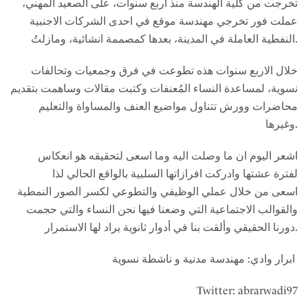
تخرجت من كلية الهندسة منذ أربع سنوات، على الصعيد المهني،
عملت فور تخرجي مهندسة موقع في احدى الشركات الاجنبية
النفطية العاملة في المدينة، بعدها كمصممة انشائية، ومازلتُ.
خلال الاربع سنوات هذه تطوعت في فرق وجمعيات وتحالفات
نسوية، لمساعدة النساء المُعنفات وكتبت مقالات وساهمت بتقديم
محاضرات وورش تتناول مواضيع العنف والمساواة والتعليم
وغيرها.
اشعر اليوم ان ما وصلت اليه وما اسعى لتحقيقه هو انعكاس
لفترة عشتها وادركت افرازاتها السلبية بالواقع الحالي لذا
اسعى من خلال عملي الوظيفي والتطوعي لكسر الصور النمطية
والقوالب الاجتماعية التي وضعنا فيها نحن النساء والتي حجمت
دورنا الحقيقي وألقت بنا في أدوار ثانوية يراد لها الاستمرار.
ابرار وادي: مهندسة مدنية و ناشطة نسوية
Twitter: abrarwadi97