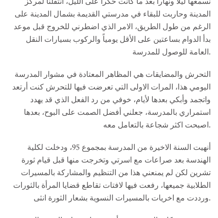
نسمعها ليلاً ونهاراً بعد ما كانت حكراً على الليل، انتقلنا لمركز
المدينة وحاربت للبقاء في مدرستي القديمة بشمال المدينة على
الرغم من طول الطريق، الامر الذي اضطرني للخروج قبل موعد
بدأ الدوام بساعتين على الأقل يومياً والركوب بسيارات النقل
العامة للوصول للمدرسة.
التحرش والمضايقات هي المظاهر المعتادة في مشوار المدرسة
اليومي هذا، المرات الاولى التي تعرضت فيها للتحرش كنت أرتعد
واتجمد وأبكي بعدها لأيام، خوفي من رد الفعل الذي قد يهدد
استمراري بالمدرسة، جعلني أفضل الصمت على البوح، بعدها
اصبحت اكثر شجاعة بالتعامل معه.
أنهيت السنة الاخيرة من المدرسة بمجموع 95، ودخلت لكلية
الهندسة بعد صراعات مع اسرتي وتخرجت منها قبل قيام ثورة
تشرين لكن لم يمنعني هذا من التنظيم والمشاركة بالمسيرات
الطلابية جميعها، رفعت فيها لافتات تقاطع قضايا المرأة بالثورات
ورددت مع اخريات بالمسيرات النسوية بشعار الثورة انثى.