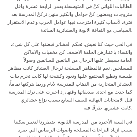
الطالبات اللواتي كنَّ في المتوسطة بعمر الرابعة عشرة واقل
متزوجات وبعضهن كنَّ حوامل والكثير منهن تركنَّ المدرسة بعد
فترة، لأسباب كثيرة امتزجت فيها عوامل الحرب وعدم الاستقرار
السياسي مع الثقافة الابوية والعشائرية السائدة.
في الحي حيث كنا نعيش، تحكم العشائر قبضتها على كل شيء،
والنساء باعتبارهن الحلقة الاضعف كن مخفيات والاماكن
العامة يسيطر عليها الرجال من البائعين للسائقين وصولاً
للمسلحين، نعم فالمظاهر المسلحة لرجال العشائر كانت مظاهر
طبيعية وتطبع المجتمع عليها وتعود وكنتيجة لها كانت تحرم بنات
العشائر المتحاربة من الذهاب للمدرسة لأيام وربما يتركنها تماماً،
كما حدث مع احدى صديقاتها وقتها، إذ اجبرت على ترك المدرسة
قبل الامتحانات النهائية للصف السابع بسبب نزاع عشائري
كانت عشيرتها طرفًا فيه.
في السنة الأخيرة من المدرسة الثانوية اضطررنا لتغيير سكننا
بسبب ازياد النزاعات المسلحة واصوات الرصاص التي صرنا